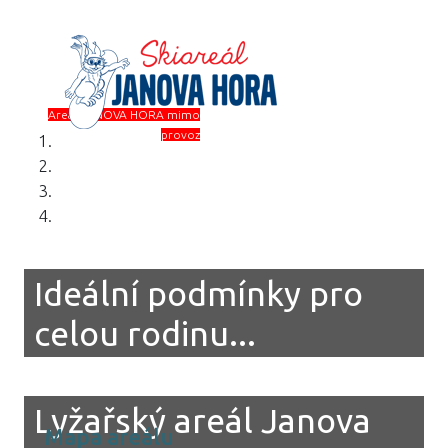
Areál JANOVA HORA mimo
provoz
Sezóna 2025/2026
+420
774 214 724
skiareal@janova-hora.cz
Ideální podmínky pro
celou rodinu...
Lyžařský areál Janova
Mapa areálu